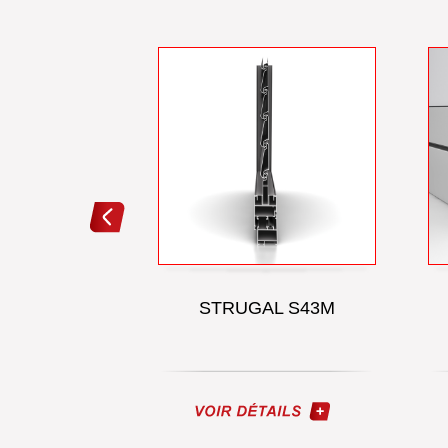
AL S40
STRUGAL S43M